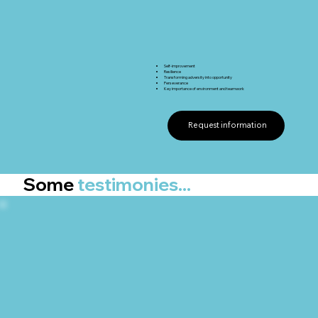
Self-improvement
Resilience
Transforming adversity into opportunity
Perseverance
Key importance of environment and teamwork
Request information
Some
testimonies...