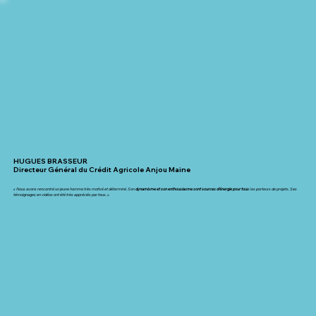
HUGUES BRASSEUR
Directeur Général du Crédit Agricole Anjou Maine
« Nous avons rencontré un jeune homme très motivé et déterminé. Son
dynamisme et son enthousiasme sont sources d’énergie pour tous
les porteurs de projets. Ses
témoignages en vidéos ont été très appréciés par tous. »