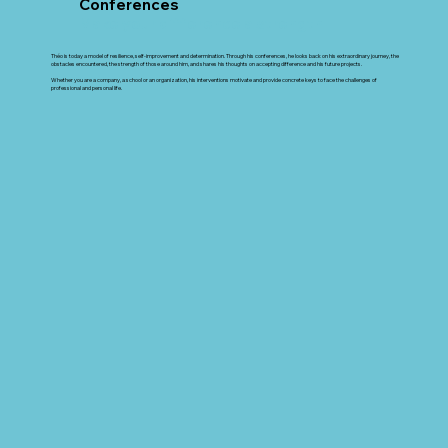
Conferences
Make your difference a strength
Théo is today a model of resilience, self-improvement and determination. Through his conferences, he looks back on his extraordinary journey, the
obstacles encountered, the strength of those around him, and shares his thoughts on accepting difference and his future projects.
Whether you are a company, a school or an organization, his interventions motivate and provide concrete keys to face the challenges of
professional and personal life.