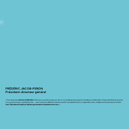
FRÉDÉRIC JACOB-PERON
Président-directeur général
« Avec beaucoup d’
humour et d’émotion
, Théo nous a raconté son parcours de vie : la maladie qui a provoqué son handicap, sa rééducation, l’impact positif de ses proches
sur sa reconstruction, sa phobie de l’eau… mais surtout ses différents exploits sportifs. L’acceptation de soi, le regard des autres, le dépassement physique et mental…
merci Théo d’avoir évoqué ces thèmes passionnants et inspirants avec nous
! »