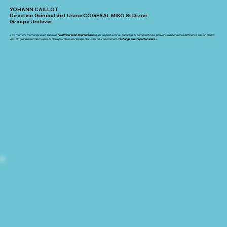
YOHANN CAILLOT
Directeur Général de l’Usine COGESAL MIKO St Dizier
Groupe Unilever
« Ce moment d’échange avec Théo fait
relativiser plein de problèmes
que l’on peut avoir au quotidien, et comment nous pouvons faire entrer la différence au sein de nos
vies. Un grand merci de ma part et de la part de toute l’équipe de l’usine pour ce moment d’
échange aussi spectaculaire.
»