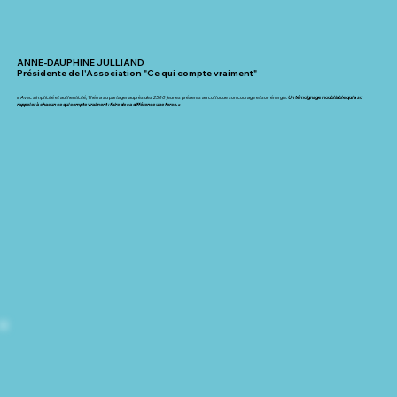
ANNE-DAUPHINE JULLIAND
Présidente de l'Association "Ce qui compte vraiment"
« Avec simplicité et authenticité, Théo a su partager auprès des 2500 jeunes présents au colloque son courage et son énergie.
Un témoignage inoubliable qui a su
rappeler à chacun ce qui compte vraiment : faire de sa différence une force. »