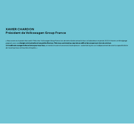
XAVIER CHARDON
Président de Volkswagen Group France
« Nous avons eu le plaisir d’accueillir Théo chez Volkswagen Group France lors de notre réunion annuelle tous collaborateurs en janvier 2023. A travers un témoignage
poignant, avec une
énergie communicative et une pointe d’humour, Théo nous a emmené au cœur de ses défis et de son parcours hors du commun.
Un modèle de courage et d’excellence pour nous tous
, un mental en acier et une envie à toute épreuve – autant de leçons sur le dépassement de soi et la capacité d’aller
de l’avant qui nous ont touchés et inspirés. »