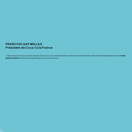
FRANCOIS GAY-BELLILE
Président de Coca-Cola France
« Théo incarne à merveille les valeurs du sport chères à Coca-Cola. Son intervention lors de notre convention annuelle a été unanimement appréciée et restera
l’un des
grands moments
de cet événement important pour Coca-Cola en France. »