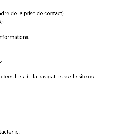
re de la prise de contact).
).
:
nformations.
s
es lors de la navigation sur le site ou
tacter
ici.