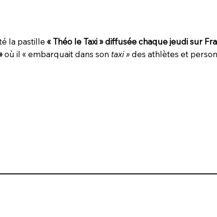
é la pastille
« Théo le Taxi » diffusée chaque jeudi sur Fr
 »
où il « embarquait dans son
taxi »
des athlètes et person