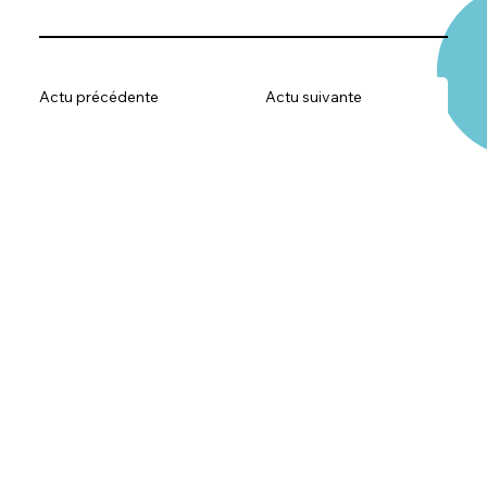
Actu précédente
Actu suivante